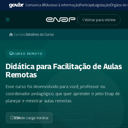
Comunica BR
Acesso à informação
Participe
Legislação
Órgãos do
undefinedundefined
Voltar para vitrine
›
Cursos
›
Detalhes do Curso
CURSO REMOTO
Didática para Facilitação de Aulas
Remotas
Esse curso foi desenvolvido para você, professor ou
coordenador pedagógico, que quer aprender o jeito Enap de
planejar e ministrar aulas remotas.
35h
de carga horária