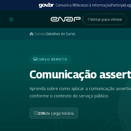
Comunica BR
Acesso à informação
Participe
Leg
undefinedundefined
Voltar para vitrine
›
Cursos
›
Detalhes do Curso
CURSO REMOTO
Comunicação asserti
Aprenda sobre como aplicar a comunicação assertiva
conforme o contexto do serviço público.
20h
de carga horária