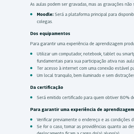
As aulas podem ser gravadas, mas as gravações não se
Moodle:
Será a plataforma principal para disponib
colegas.
Dos equipamentos
Para garantir uma experiência de aprendizagem produt
Utilizar um computador, notebook, tablet ou smar
fundamentais para sua participação ativa nas aula
Ter acesso à internet com uma conexão estável pa
Um local tranquilo, bem iluminado e sem distrações
Da certificação
Será emitido certificado para quem obtiver 80% d
Para garantir uma experiência de aprendizagem 
Verificar previamente o endereço e as condições d
Se for o caso, tomar as providências quanto ao 
deslocamento ficam a cargo do(a) aluno(a).