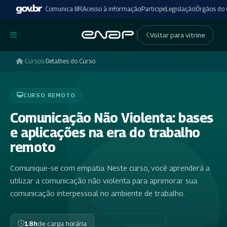
Comunica BR
Acesso à informação
Participe
Legislação
Órgãos do
undefinedundefined
Voltar para vitrine
›
Cursos
›
Detalhes do Curso
CURSO REMOTO
Comunicação Não Violenta: bases
e aplicações na era do trabalho
remoto
Comunique-se com empatia. Neste curso, você aprenderá a
utilizar a comunicação não violenta para aprimorar sua
comunicação interpessoal no ambiente de trabalho.
18h
de carga horária