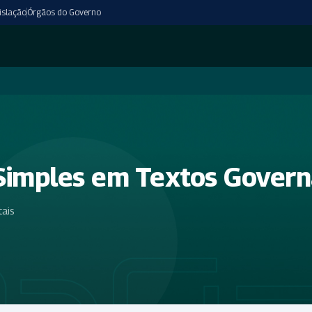
islação
Órgãos do Governo
Simples em Textos Gover
ais