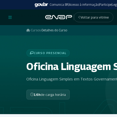
Comunica BR
Acesso à informação
Participe
Leg
undefinedundefined
Voltar para vitrine
›
Cursos
›
Detalhes do Curso
CURSO PRESENCIAL
Oficina Linguagem 
Oficina Linguagem Simples em Textos Governament
16h
de carga horária