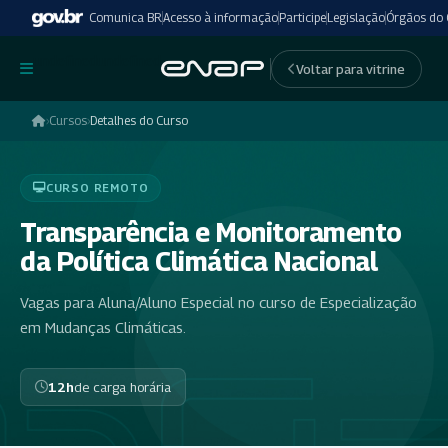
Comunica BR
Acesso à informação
Participe
Legislação
Órgãos do
undefinedundefined
Voltar para vitrine
›
Cursos
›
Detalhes do Curso
CURSO REMOTO
Transparência e Monitoramento
da Política Climática Nacional
Vagas para Aluna/Aluno Especial no curso de Especialização
em Mudanças Climáticas.
12h
de carga horária