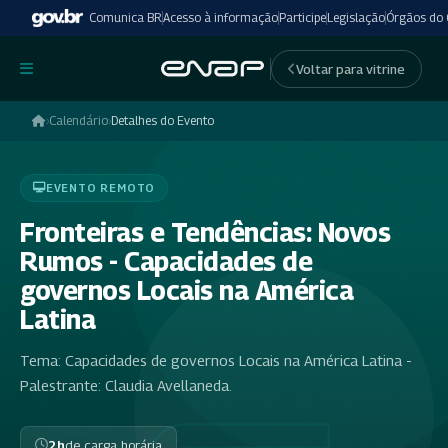
Comunica BR
Acesso à informação
Participe
Legislação
Órgãos do
undefinedundefined
Voltar para vitrine
›
Calendário
›
Detalhes do Evento
EVENTO REMOTO
Fronteiras e Tendências: Novos
Rumos - Capacidades de
governos Locais na América
Latina
Tema: Capacidades de governos Locais na América Latina -
Palestrante: Claudia Avellaneda.
2h
de carga horária