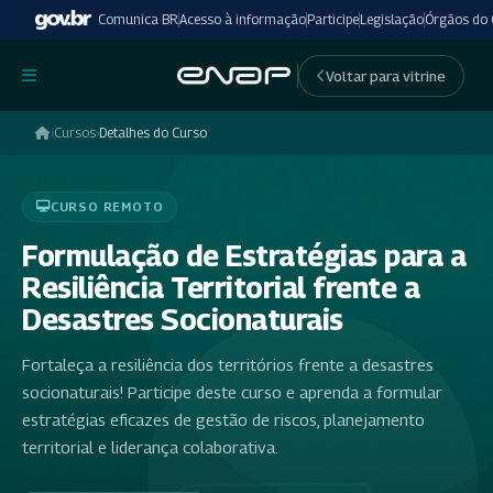
Comunica BR
Acesso à informação
Participe
Legislação
Órgãos do
undefinedundefined
Voltar para vitrine
›
Cursos
›
Detalhes do Curso
CURSO REMOTO
Formulação de Estratégias para a
Resiliência Territorial frente a
Desastres Socionaturais
Fortaleça a resiliência dos territórios frente a desastres
socionaturais! Participe deste curso e aprenda a formular
estratégias eficazes de gestão de riscos, planejamento
territorial e liderança colaborativa.