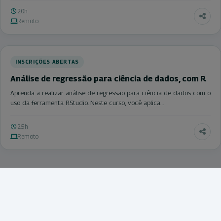
20h
Remoto
INSCRIÇÕES ABERTAS
Análise de regressão para ciência de dados, com R
Aprenda a realizar análise de regressão para ciência de dados com o
uso da ferramenta RStudio. Neste curso, você aplica…
25h
Remoto