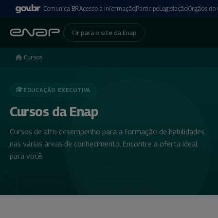
Comunica BR
Acesso à informação
Participe
Legislação
Órgãos do
Ir para o site da Enap
›
Cursos
EDUCAÇÃO EXECUTIVA
Cursos da Enap
Cursos de alto desempenho para a formação de habilidades
nas várias áreas de conhecimento. Encontre a oferta ideal
para você.