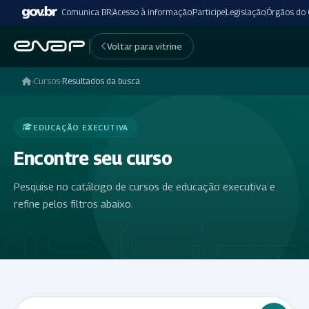
Comunica BR
Acesso à informação
Participe
Legislação
Órgãos do
Voltar para vitrine
›
Cursos
›
Resultados da busca
EDUCAÇÃO EXECUTIVA
Encontre seu curso
Pesquise no catálogo de cursos de educação executiva e
refine pelos filtros abaixo.