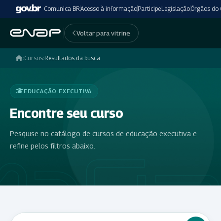
Comunica BR
Acesso à informação
Participe
Legislação
Órgãos do
Voltar para vitrine
›
Cursos
›
Resultados da busca
EDUCAÇÃO EXECUTIVA
Encontre seu curso
Pesquise no catálogo de cursos de educação executiva e
refine pelos filtros abaixo.