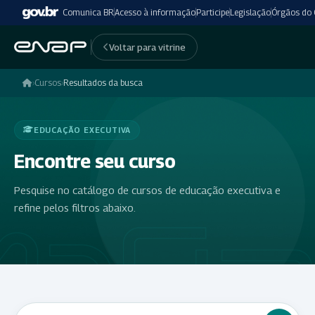
Comunica BR
Acesso à informação
Participe
Legislação
Órgãos do
Voltar para vitrine
›
Cursos
›
Resultados da busca
EDUCAÇÃO EXECUTIVA
Encontre seu curso
Pesquise no catálogo de cursos de educação executiva e
refine pelos filtros abaixo.