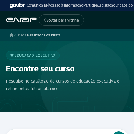
Comunica BR
Acesso à informação
Participe
Legislação
Órgãos do
Voltar para vitrine
›
Cursos
›
Resultados da busca
EDUCAÇÃO EXECUTIVA
Encontre seu curso
Pesquise no catálogo de cursos de educação executiva e
refine pelos filtros abaixo.