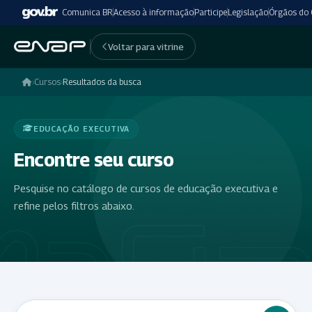
Comunica BR
Acesso à informação
Participe
Legislação
Órgãos do
Voltar para vitrine
›
Cursos
›
Resultados da busca
EDUCAÇÃO EXECUTIVA
Encontre seu curso
Pesquise no catálogo de cursos de educação executiva e
refine pelos filtros abaixo.