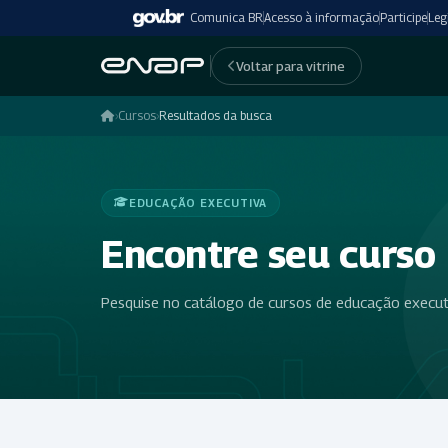
Comunica BR
Acesso à informação
Participe
Leg
Voltar para vitrine
›
Cursos
›
Resultados da busca
EDUCAÇÃO EXECUTIVA
Encontre seu curso
Pesquise no catálogo de cursos de educação executiv