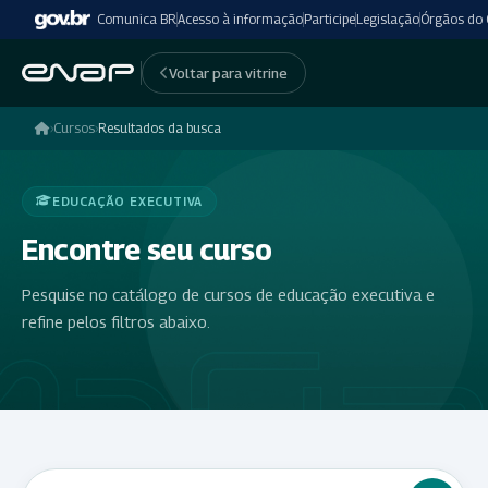
Comunica BR
Acesso à informação
Participe
Legislação
Órgãos do
Voltar para vitrine
›
Cursos
›
Resultados da busca
EDUCAÇÃO EXECUTIVA
Encontre seu curso
Pesquise no catálogo de cursos de educação executiva e
refine pelos filtros abaixo.