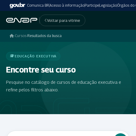
Comunica BR
Acesso à informação
Participe
Legislação
Órgãos do
Voltar para vitrine
›
Cursos
›
Resultados da busca
EDUCAÇÃO EXECUTIVA
Encontre seu curso
Pesquise no catálogo de cursos de educação executiva e
refine pelos filtros abaixo.