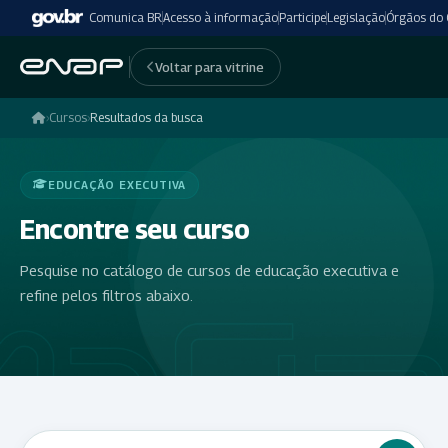
Comunica BR
Acesso à informação
Participe
Legislação
Órgãos do
Voltar para vitrine
›
Cursos
›
Resultados da busca
EDUCAÇÃO EXECUTIVA
Encontre seu curso
Pesquise no catálogo de cursos de educação executiva e
refine pelos filtros abaixo.