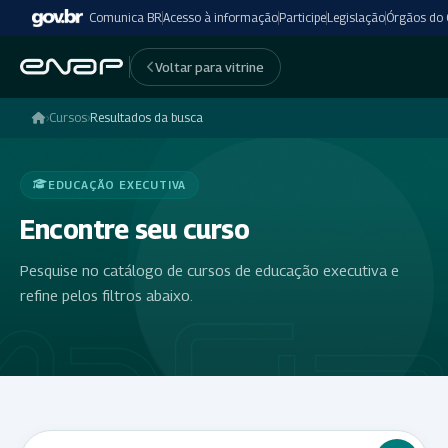
Comunica BR
Acesso à informação
Participe
Legislação
Órgãos do
Voltar para vitrine
›
Cursos
›
Resultados da busca
EDUCAÇÃO EXECUTIVA
Encontre seu curso
Pesquise no catálogo de cursos de educação executiva e
refine pelos filtros abaixo.