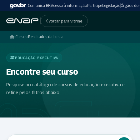
Comunica BR
Acesso à informação
Participe
Legislação
Órgãos do
Voltar para vitrine
›
Cursos
›
Resultados da busca
EDUCAÇÃO EXECUTIVA
Encontre seu curso
Pesquise no catálogo de cursos de educação executiva e
refine pelos filtros abaixo.