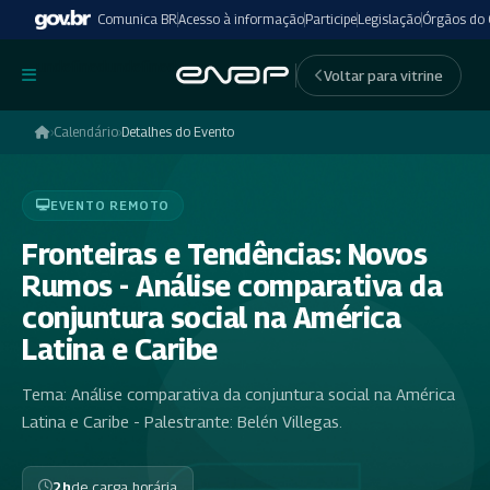
Comunica BR
Acesso à informação
Participe
Legislação
Órgãos do
undefinedundefined
Voltar para vitrine
›
Calendário
›
Detalhes do Evento
EVENTO REMOTO
Fronteiras e Tendências: Novos
Rumos - Análise comparativa da
conjuntura social na América
Latina e Caribe
Tema: Análise comparativa da conjuntura social na América
Latina e Caribe - Palestrante: Belén Villegas.
2h
de carga horária