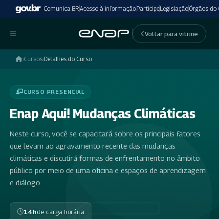
Comunica BR
Acesso à informação
Participe
Legislação
Órgãos do
undefinedundefined
Voltar para vitrine
›
Cursos
›
Detalhes do Curso
CURSO PRESENCIAL
Enap Aqui! Mudanças Climáticas
Neste curso, você se capacitará sobre os principais fatores
que levam ao agravamento recente das mudanças
climáticas e discutirá formas de enfrentamento no âmbito
público por meio de uma oficina e espaços de aprendizagem
e diálogo.
14h
de carga horária