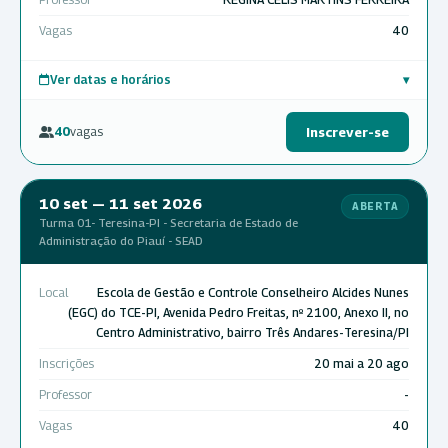
Vagas
40
Ver datas e horários
▾
40
vagas
Inscrever-se
10 set — 11 set 2026
ABERTA
Turma 01- Teresina-PI - Secretaria de Estado de
Administração do Piauí - SEAD
Local
Escola de Gestão e Controle Conselheiro Alcides Nunes
(EGC) do TCE-PI, Avenida Pedro Freitas, nº 2100, Anexo II, no
Centro Administrativo, bairro Três Andares-Teresina/PI
Inscrições
20 mai a 20 ago
Professor
-
Vagas
40