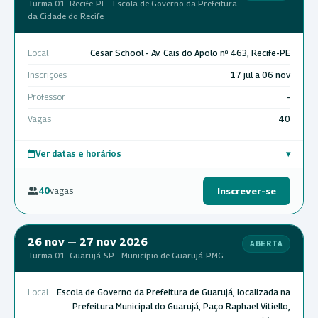
Turma 01- Recife-PE - Escola de Governo da Prefeitura
da Cidade do Recife
Local
Cesar School - Av. Cais do Apolo nº 463, Recife-PE
Inscrições
17 jul a 06 nov
Professor
-
Vagas
40
Ver datas e horários
▾
40
vagas
Inscrever-se
26 nov — 27 nov 2026
ABERTA
Turma 01- Guarujá-SP - Município de Guarujá-PMG
Local
Escola de Governo da Prefeitura de Guarujá, localizada na
Prefeitura Municipal do Guarujá, Paço Raphael Vitiello,