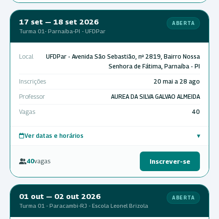
17 set — 18 set 2026
ABERTA
Turma 01- Parnaíba-PI - UFDPar
Local
UFDPar - Avenida São Sebastião, nº 2819, Bairro Nossa
Senhora de Fátima, Parnaíba - PI
Inscrições
20 mai a 28 ago
Professor
AUREA DA SILVA GALVAO ALMEIDA
Vagas
40
Ver datas e horários
▾
40
vagas
Inscrever-se
01 out — 02 out 2026
ABERTA
Turma 01 - Paracambi-RJ - Escola Leonel Brizola