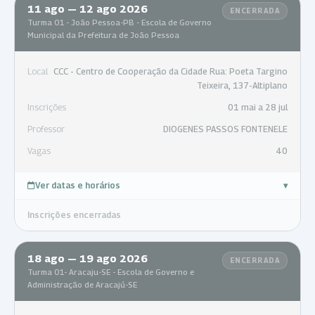
11 ago — 12 ago 2026
ENCERRADA
Turma 01 - João Pessoa-PB - Escola de Governo
Municipal da Prefeitura de João Pessoa
Local
CCC - Centro de Cooperação da Cidade Rua: Poeta Targino
Teixeira, 137-Altiplano
Inscrições
01 mai a 28 jul
Professor
DIOGENES PASSOS FONTENELE
Vagas
40
Ver datas e horários
▾
Inscrições encerradas
18 ago — 19 ago 2026
ENCERRADA
Turma 01- Aracaju-SE - Escola de Governo e
Administração de Aracajú-SE