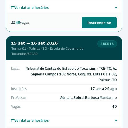
Ver datas e horários
▾
40
vagas
Inscrever-se
15 set — 16 set 2026
ABERTA
Turma 01 - Palmas -TO - Escola de Governo do
Tocantins/SECAD
Local
Tribunal de Contas do Estado do Tocantins - TCE-TO, Av.
Siqueira Campos 102 Norte, Conj. 01, Lotes 01 e 02,
Palmas-TO
Inscrições
17 abr a 25 ago
Professor
Adriana Sobral Barbosa Mandarino
Vagas
40
Ver datas e horários
▾