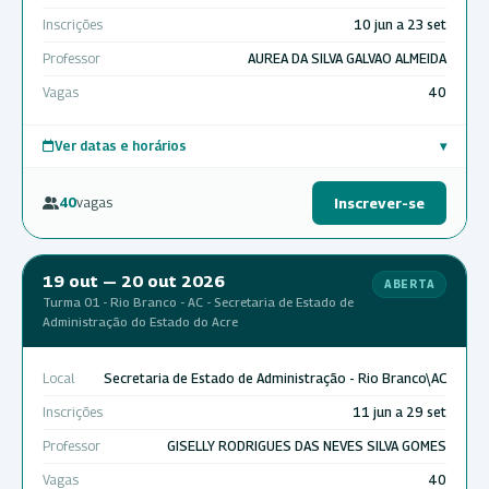
Inscrições
10 jun a 23 set
Professor
AUREA DA SILVA GALVAO ALMEIDA
Vagas
40
Ver datas e horários
▾
40
vagas
Inscrever-se
19 out — 20 out 2026
ABERTA
Turma 01 - Rio Branco - AC - Secretaria de Estado de
Administração do Estado do Acre
Local
Secretaria de Estado de Administração - Rio Branco\AC
Inscrições
11 jun a 29 set
Professor
GISELLY RODRIGUES DAS NEVES SILVA GOMES
Vagas
40