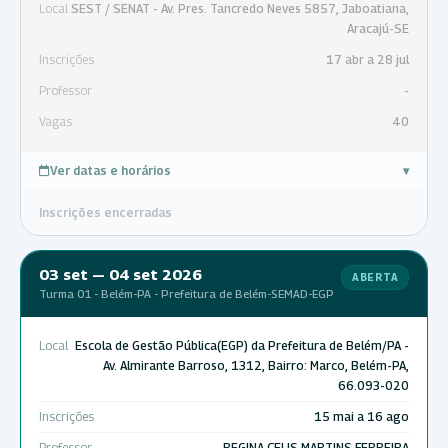
Local
SEST / SENAT - Av. Pres. Tancredo Neves 5857, Jaboatiana,
Aracajú-SE
Inscrições
17 abr a 28 jul
Professor
-
Vagas
40
Ver datas e horários
▾
Inscrições encerradas
03 set — 04 set 2026
ABERTA
Turma 01 - Belém-PA - Prefeitura de Belém-SEMAD-EGP
Local
Escola de Gestão Pública(EGP) da Prefeitura de Belém/PA -
Av. Almirante Barroso, 1312, Bairro: Marco, Belém-PA,
66.093-020
Inscrições
15 mai a 16 ago
Professor
REGINA CELIS MARTINS FERREIRA