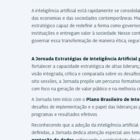
A inteligência artificial está rapidamente se consoli
das economias e das sociedades contemporâneas. Mais
estratégico capaz de redefinir a forma como governos
instituições e entregam valor à sociedade. Nesse con
governar essa transformação de maneira ética, segura
A Jornada Estratégias de Inteligência Artifici
fortalecer a capacidade estratégica de altas lideranç
visão integrada, crítica e comparada sobre os desafios
oito sessões, a Jornada propõe um percurso formativo
com foco na geração de valor público e na melhoria c
A Jornada tem início com o
Plano Brasileiro de Intel
desafios de implementação e o papel das lideranças pú
programas e resultados efetivos.
Reconhecendo que a adoção da inteligência artificial 
definidas, a Jornada dedica atenção especial aos tem
proteção de dados
, reforçando a centralidade dos 