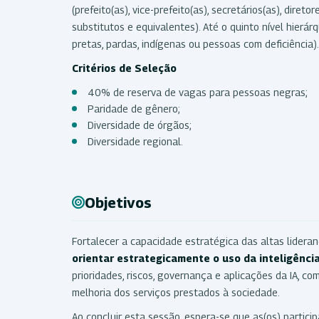
(prefeito(as), vice-prefeito(as), secretários(as), diret
substitutos e equivalentes). Até o quinto nível hier
pretas, pardas, indígenas ou pessoas com deficiência).
Critérios de Seleção
40% de reserva de vagas para pessoas negras;
Paridade de gênero;
Diversidade de órgãos;
Diversidade regional.
Objetivos
Fortalecer a capacidade estratégica das altas lidera
orientar estrategicamente o uso da inteligência 
prioridades, riscos, governança e aplicações da IA, co
melhoria dos serviços prestados à sociedade.
Ao concluir esta sessão, espera-se que as(os) partici