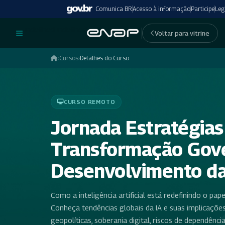
Comunica BR
Acesso à informação
Participe
Leg
undefinedundefined
Voltar para vitrine
›
Cursos
›
Detalhes do Curso
CURSO REMOTO
Jornada Estratégias 
Transformação Gove
Desenvolvimento da I
Como a inteligência artificial está redefinindo o pa
Conheça tendências globais da IA e suas implicações
geopolíticas, soberania digital, riscos de dependênc