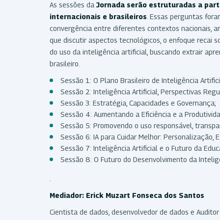
As sessões da
J
ornada serão estruturadas a part
internacionais e brasileiros
. Essas perguntas for
convergência entre diferentes contextos nacionais, am
que discutir aspectos tecnológicos, o enfoque recai 
do uso da inteligência artificial, buscando extrair ap
brasileiro.
Sessão 1: O Plano Brasileiro de Inteligência Artifici
Sessão 2: Inteligência Artificial, Perspectivas Regu
Sessão 3: Estratégia, Capacidades e Governança;
Sessão 4: Aumentando a Eficiência e a Produtivi
Sessão 5: Promovendo o uso responsável, transpar
Sessão 6: IA para Cuidar Melhor: Personalização, E
Sessão 7: Inteligência Artificial e o Futuro da Edu
Sessão 8: O Futuro do Desenvolvimento da Inteligên
.
Mediador: Erick Muzart Fonseca dos Santos
Cientista de dados, desenvolvedor de dados e Auditor