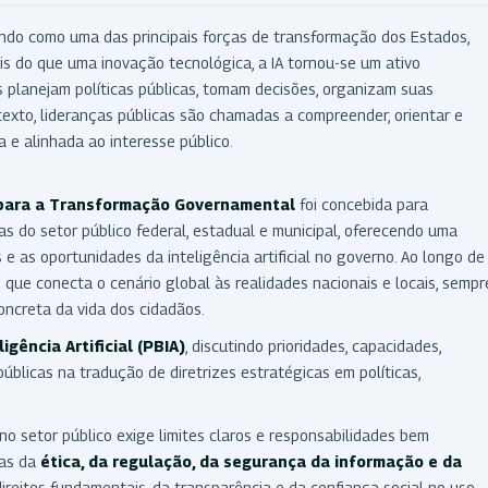
dando como uma das principais forças de transformação dos Estados,
 do que uma inovação tecnológica, a IA tornou-se um ativo
 planejam políticas públicas, tomam decisões, organizam suas
texto, lideranças públicas são chamadas a compreender, orientar e
 e alinhada ao interesse público.
al para a Transformação Governamental
foi concebida para
as do setor público federal, estadual e municipal, oferecendo uma
 e as oportunidades da inteligência artificial no governo. Ao longo de
 que conecta o cenário global às realidades nacionais e locais, sempr
oncreta da vida dos cidadãos.
igência Artificial (PBIA)
, discutindo prioridades, capacidades,
blicas na tradução de diretrizes estratégicas em políticas,
no setor público exige limites claros e responsabilidades bem
as da
ética, da regulação, da segurança da informação e da
direitos fundamentais, da transparência e da confiança social no uso