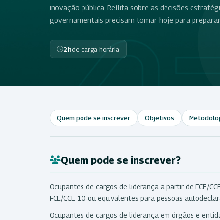
inovação pública. Reflita sobre as decisões estratég
governamentais precisam tomar hoje para preparar 
2h
de carga horária
Quem pode se inscrever
Objetivos
Metodolo
Quem pode se inscrever?
Ocupantes de cargos de liderança a partir de FCE/CCE
FCE/CCE 10 ou equivalentes para pessoas autodeclarad
Ocupantes de cargos de liderança em órgãos e entidad