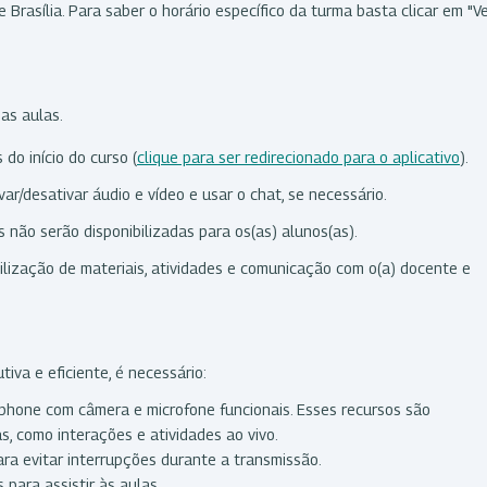
 Brasília. Para saber o horário específico da turma basta clicar em "V
s
das aulas.
do início do curso (
clique para ser redirecionado para o aplicativo
).
var/desativar áudio e vídeo e usar o chat, se necessário.
não serão disponibilizadas para os(as) alunos(as).
ilização de materiais, atividades e comunicação com o(a) docente e
iva e eficiente, é necessário:
tphone com câmera e microfone funcionais. Esses recursos são
s, como interações e atividades ao vivo.
ra evitar interrupções durante a transmissão.
 para assistir às aulas.