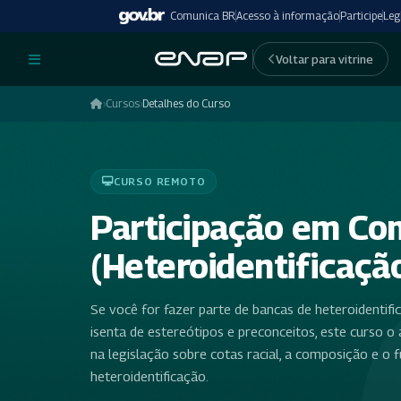
Comunica BR
Acesso à informação
Participe
Leg
undefinedundefined
Voltar para vitrine
›
Cursos
›
Detalhes do Curso
CURSO REMOTO
Participação em Co
(Heteroidentificaçã
Se você for fazer parte de bancas de heteroidentifi
isenta de estereótipos e preconceitos, este curso 
na legislação sobre cotas racial, a composição e o
heteroidentificação.