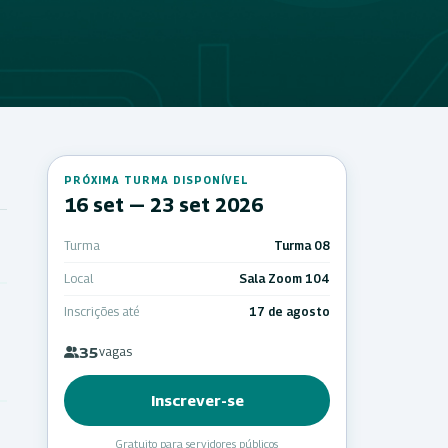
PRÓXIMA TURMA DISPONÍVEL
16 set — 23 set 2026
Turma
Turma 08
Local
Sala Zoom 104
Inscrições até
17 de agosto
35
vagas
Inscrever-se
Gratuito para servidores públicos