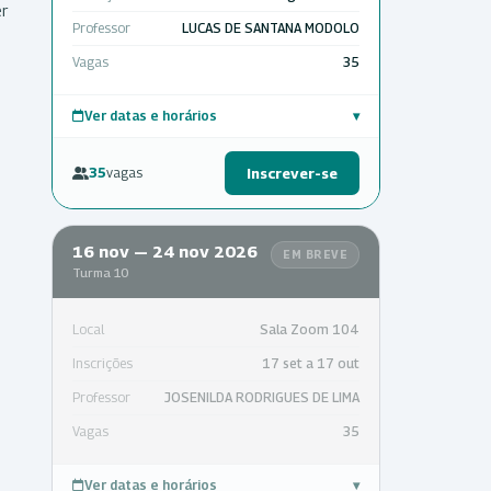
er
Professor
LUCAS DE SANTANA MODOLO
Vagas
35
Ver datas e horários
▾
35
vagas
Inscrever-se
16 nov — 24 nov 2026
EM BREVE
Turma 10
Local
Sala Zoom 104
Inscrições
17 set a 17 out
Professor
JOSENILDA RODRIGUES DE LIMA
Vagas
35
Ver datas e horários
▾