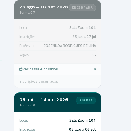
26 ago — 02 set 2026
ENCERRADA
Turma 07
Local
Sala Zoom 104
Inscrições
26 jun a 27 jul
Professor
JOSENILDA RODRIGUES DE LIMA
Vagas
35
Ver datas e horários
▾
Inscrições encerradas
06 out — 14 out 2026
ABERTA
Turma 09
Local
Sala Zoom 104
Inscrições
07 ago a 06 set