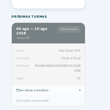
PRÓXIMAS TURMAS
03 ago — 10 ago
ENCERRADA
2026
Turma 06
Local
Sala Zoom 104
Inscrições
03 jun a 03 jul
Professor
REGINA MARIA FERREIRA DA SILVA
LIMA
Vagas
35
Ver datas e horários
▾
Inscrições encerradas