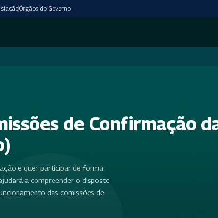
islação
Órgãos do Governo
missões de Confirmação d
o)
cação e quer participar de forma
o ajudará a compreender o disposto
 funcionamento das comissões de