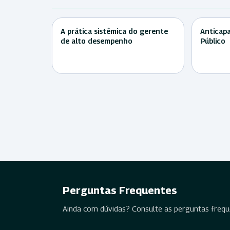
A prática sistêmica do gerente
Anticapa
de alto desempenho
Público
Perguntas Frequentes
Ainda com dúvidas? Consulte as perguntas freq