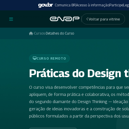
Comunica BR
Acesso à informação
Participe
Leg
undefinedundefined
Voltar para vitrine
›
Cursos
›
Detalhes do Curso
CURSO REMOTO
Práticas do Design t
O curso visa desenvolver competências para que ser
apliquem, de forma prática e colaborativa, os méto
do segundo diamante do Design Thinking — Ideação 
geração de ideias inovadoras e a construção de sol
públicos formulados a partir da perspectiva dos usu