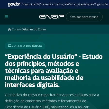
Comunica BR
Acesso à informação
Participe
Legislação
Órgãos do
undefinedundefined
Voltar para vitrine
›
Cursos
›
Detalhes do Curso
CURSO A DISTÂNCIA
“Experiência do Usuário” - Estudo
dos princípios, métodos e
técnicas para avaliação e
melhoria da usabilidade de
interfaces digitais.
O objetivo do curso é capacitar servidores públicos para a
definição de conceitos, métodos e ferramentas de
Experiência do Usuário (UX), habilitando-os a aplicar