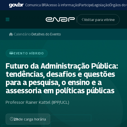
Comunica BR
Acesso à informação
Participe
Legislação
Órgãos do
undefinedundefined
Voltar para vitrine
›
Calendário
›
Detalhes do Evento
EVENTO HÍBRIDO
Futuro da Administração Pública:
tendências, desafios e questões
para a pesquisa, o ensino e a
assessoria em políticas públicas
Professor Rainer Kattel (IIPP/UCL)
2h
de carga horária