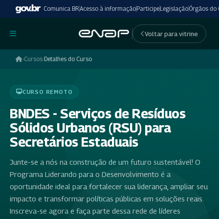
Comunica BR
Acesso à informação
Participe
Legislação
Órgãos do
undefinedundefined
Voltar para vitrine
›
Cursos
›
Detalhes do Curso
CURSO REMOTO
BNDES - Serviços de Resíduos
Sólidos Urbanos (RSU) para
Secretários Estaduais
Junte-se a nós na construção de um futuro sustentável! O
Programa Liderando para o Desenvolvimento é a
oportunidade ideal para fortalecer sua liderança, ampliar seu
impacto e transformar políticas públicas em soluções reais.
Inscreva-se agora e faça parte dessa rede de líderes