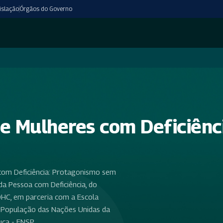
islação
Órgãos do Governo
de Mulheres com Deficiênc
 com Deficiência: Protagonismo sem
 da Pessoa com Deficiência, do
DHC, em parceria com a Escola
e População das Nações Unidas da
uca - ENSP.