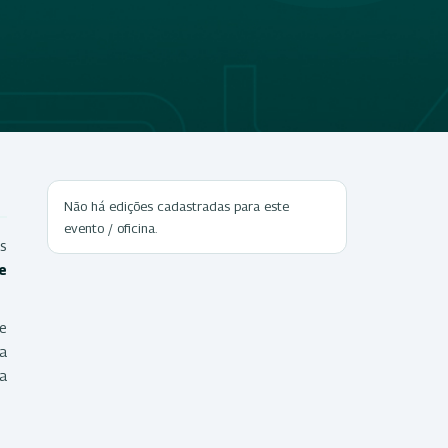
Não há edições cadastradas para este
evento / oficina.
os
e
de
ia
 a