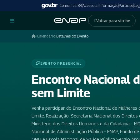
Comunica BR
Acesso à informação
Participe
Leg
undefinedundefined
Voltar para vitrine
›
Calendário
›
Detalhes do Evento
EVENTO PRESENCIAL
Encontro Nacional 
sem Limite
Venha participar do Encontro Nacional de Mulheres
Limite. Realização: Secretaria Nacional dos Direitos
Ministério dos Direitos Humanos e da Cidadania - M
Nacional de Administração Pública - ENAP, Fundo d
ONU e Escola Nacional de Saúde Pública Sergio Aro