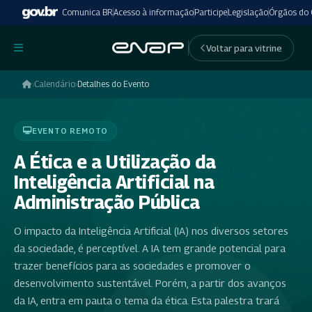
Comunica BR
Acesso à informação
Participe
Legislação
Órgãos do
undefinedundefined
Voltar para vitrine
›
Calendário
›
Detalhes do Evento
EVENTO REMOTO
A Ética e a Utilização da
Inteligência Artificial na
Administração Pública
O impacto da Inteligência Artificial (IA) nos diversos setores
da sociedade, é perceptível. A IA tem grande potencial para
trazer benefícios para as sociedades e promover o
desenvolvimento sustentável. Porém, a partir dos avanços
da IA, entra em pauta o tema da ética. Esta palestra trará