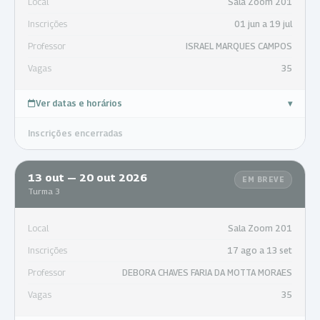
Local
Sala Zoom 201
Inscrições
01 jun a 19 jul
Professor
ISRAEL MARQUES CAMPOS
Vagas
35
Ver datas e horários
▾
Inscrições encerradas
13 out — 20 out 2026
EM BREVE
Turma 3
Local
Sala Zoom 201
Inscrições
17 ago a 13 set
Professor
DEBORA CHAVES FARIA DA MOTTA MORAES
Vagas
35