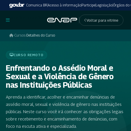
Comunica BR
Acesso à informação
Participe
Legislação
Órgãos do
undefinedundefined
Voltar para vitrine
›
Cursos
›
Detalhes do Curso
CURSO REMOTO
Enfrentando o Assédio Moral e
Sexual e a Violência de Gênero
nas Instituições Públicas
Aprenda a identificar, acolher e encaminhar denúncias de
assédio moral, sexual e violência de gênero nas instituições
públicas. Neste curso você irá conhecer as obrigações legais
sobre recebimento e encaminhamento de denúncias, com
foco na escuta ativa e especializada.