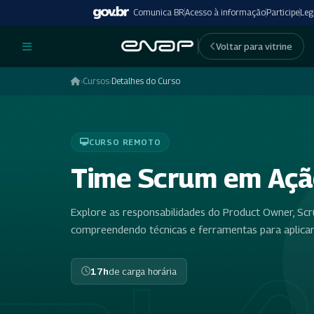
Comunica BR
Acesso à informação
Participe
Leg
undefinedundefined
Voltar para vitrine
›
Cursos
›
Detalhes do Curso
CURSO REMOTO
Time Scrum em Ação
Explore as responsabilidades do Product Owner, Sc
compreendendo técnicas e ferramentas para aplicar
17h
de carga horária