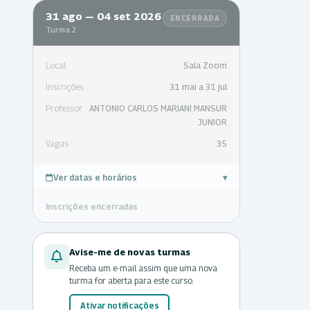
31 ago — 04 set 2026
ENCERRADA
Turma 2
Local
Sala Zoom
Inscrições
31 mai a 31 jul
Professor
ANTONIO CARLOS MARIANI MANSUR
JUNIOR
Vagas
35
Ver datas e horários
▾
Inscrições encerradas
Avise-me de novas turmas
Receba um e-mail assim que uma nova
turma for aberta para este curso.
Ativar notificações