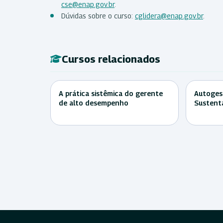
cse@enap.gov.br
.
Dúvidas sobre o curso:
cglidera@enap.gov.br
.
Cursos relacionados
A prática sistêmica do gerente
Autoges
de alto desempenho
Sustent