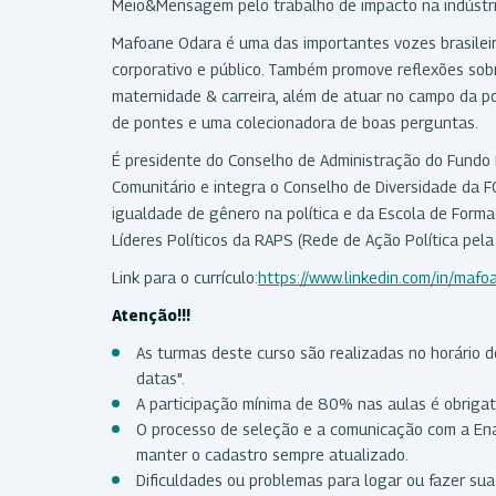
Meio&Mensagem pelo trabalho de impacto na indústr
Mafoane Odara é uma das importantes vozes brasileir
corporativo e público. Também promove reflexões sob
maternidade & carreira, além de atuar no campo da po
de pontes e uma colecionadora de boas perguntas.
É presidente do Conselho de Administração do Fundo B
Comunitário e integra o Conselho de Diversidade da F
igualdade de gênero na política e da Escola de Forma
Líderes Políticos da RAPS (Rede de Ação Política pe
Link para o currículo:
https://www.linkedin.com/in/maf
Atenção!!!
As turmas deste curso são realizadas no horário de
datas".
A participação mínima de 80% nas aulas é obrigató
O processo de seleção e a comunicação com a Enap
manter o cadastro sempre atualizado.
Dificuldades ou problemas para logar ou fazer su