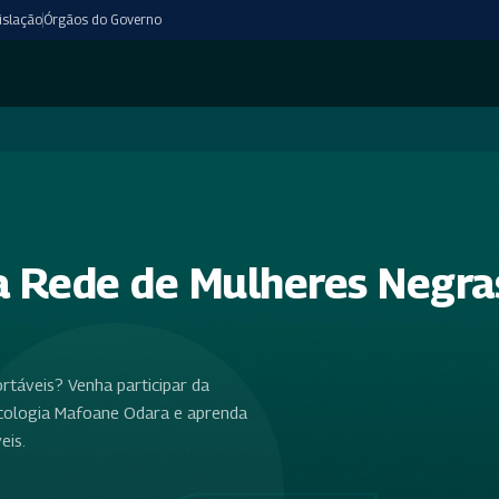
islação
Órgãos do Governo
a Rede de Mulheres Negras
táveis? Venha participar da
icologia Mafoane Odara e aprenda
eis.