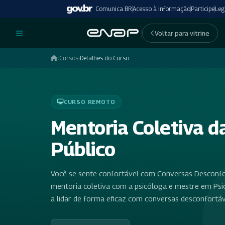
Comunica BR
Acesso à informação
Participe
Leg
undefinedundefined
Voltar para vitrine
›
Cursos
›
Detalhes do Curso
CURSO REMOTO
Mentoria Coletiva d
Público
Você se sente confortável com Conversas Desconfor
mentoria coletiva com a psicóloga e mestre em Ps
a lidar de forma eficaz com conversas desconfortáv