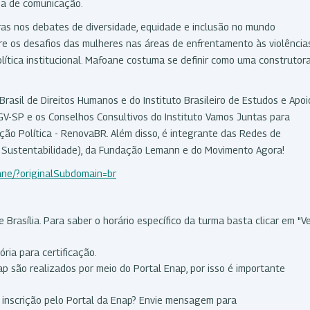
ia de comunicação.
as nos debates de diversidade, equidade e inclusão no mundo
re os desafios das mulheres nas áreas de enfrentamento às violências
lítica institucional. Mafoane costuma se definir como uma construtor
rasil de Direitos Humanos e do Instituto Brasileiro de Estudos e Apoi
GV-SP e os Conselhos Consultivos do Instituto Vamos Juntas para
ção Política - RenovaBR. Além disso, é integrante das Redes de
la Sustentabilidade), da Fundação Lemann e do Movimento Agora!
oane/?originalSubdomain=br
 Brasília. Para saber o horário específico da turma basta clicar em "V
ria para certificação.
 são realizados por meio do Portal Enap, por isso é importante
a inscrição pelo Portal da Enap? Envie mensagem para