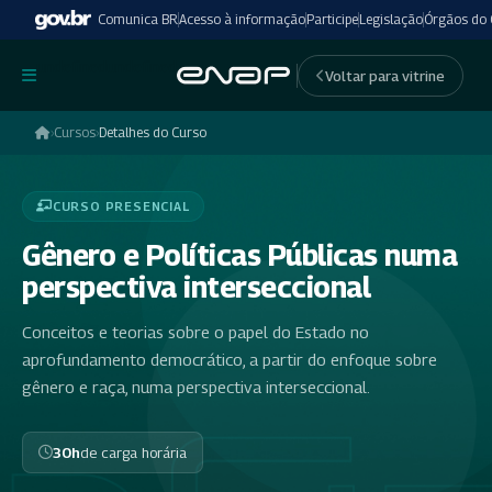
Comunica BR
Acesso à informação
Participe
Legislação
Órgãos do
undefinedundefined
Voltar para vitrine
›
Cursos
›
Detalhes do Curso
CURSO PRESENCIAL
Gênero e Políticas Públicas numa
perspectiva interseccional
Conceitos e teorias sobre o papel do Estado no
aprofundamento democrático, a partir do enfoque sobre
gênero e raça, numa perspectiva interseccional.
30h
de carga horária