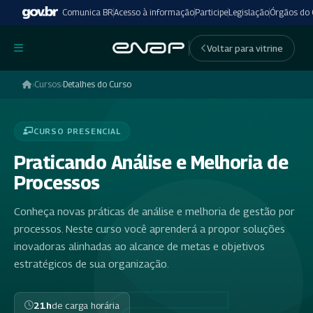
Comunica BR
Acesso à informação
Participe
Legislação
Órgãos do
undefinedundefined
Voltar para vitrine
›
Cursos
›
Detalhes do Curso
CURSO PRESENCIAL
Praticando Análise e Melhoria de
Processos
Conheça novas práticas de análise e melhoria de gestão por
processos. Neste curso você aprenderá a propor soluções
inovadoras alinhadas ao alcance de metas e objetivos
estratégicos de sua organização.
21h
de carga horária