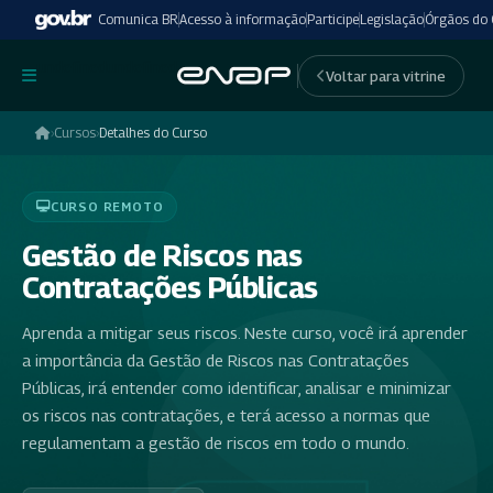
Comunica BR
Acesso à informação
Participe
Legislação
Órgãos do
undefinedundefined
Voltar para vitrine
›
Cursos
›
Detalhes do Curso
CURSO REMOTO
Gestão de Riscos nas
Contratações Públicas
Aprenda a mitigar seus riscos. Neste curso, você irá aprender
a importância da Gestão de Riscos nas Contratações
Públicas, irá entender como identificar, analisar e minimizar
os riscos nas contratações, e terá acesso a normas que
regulamentam a gestão de riscos em todo o mundo.