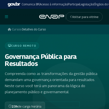
Comunica BR
Acesso à informação
Participe
Legislação
Órgãos do
undefinedundefined
Voltar para vitrine
›
Cursos
›
Detalhes do Curso
CURSO REMOTO
Governança Pública para
Resultados
Compreenda como as transformações da gestão pública
demandam uma governança orientada para resultados.
Neste curso você terá um panorama da lógica do
planejamento público e governamental.
23h
de carga horária