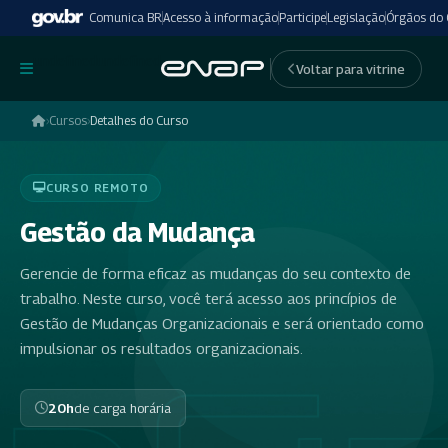
Comunica BR
Acesso à informação
Participe
Legislação
Órgãos do
undefinedundefined
Voltar para vitrine
›
Cursos
›
Detalhes do Curso
CURSO REMOTO
Gestão da Mudança
Gerencie de forma eficaz as mudanças do seu contexto de
trabalho. Neste curso, você terá acesso aos princípios de
Gestão de Mudanças Organizacionais e será orientado como
impulsionar os resultados organizacionais.
20h
de carga horária