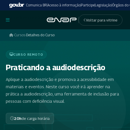
Comunica BR
Acesso à informação
Participe
Legislação
Órgãos do
undefinedundefined
Voltar para vitrine
›
Cursos
›
Detalhes do Curso
CURSO REMOTO
Praticando a audiodescrição
Aplique a audiodescrição e promova a acessibilidade em
materiais e eventos. Neste curso você irá aprender na
prática a audiodescrição, uma ferramenta de inclusão para
pessoas com deficiência visual.
20h
de carga horária