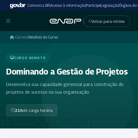
Comunica BR
Acesso à informação
Participe
Legislação
Órgãos do
undefinedundefined
Voltar para vitrine
›
Cursos
›
Detalhes do Curso
CURSO REMOTO
Dominando a Gestão de Projetos
Desenvolva sua capacidade gerencial para construção de
projetos de sucesso na sua organização.
21h
de carga horária