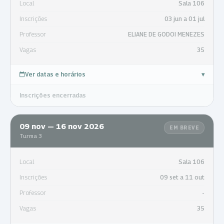
Local
Sala 106
Inscrições
03 jun a 01 jul
Professor
ELIANE DE GODOI MENEZES
Vagas
35
Ver datas e horários
▾
Inscrições encerradas
09 nov — 16 nov 2026
EM BREVE
Turma 3
Local
Sala 106
Inscrições
09 set a 11 out
Professor
-
Vagas
35