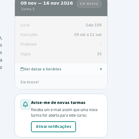
09 nov — 16 nov 2026
EM BREVE
Turma 3
Local
Sala 106
Inscrições
09 set a 11 out
m,
Professor
-
s
As
Vagas
35
ta
o
Ver datas e horários
▾
Em breve!
Avise-me de novas turmas
Receba um e-mail assim que uma nova
turma for aberta para este curso.
Ativar notificações