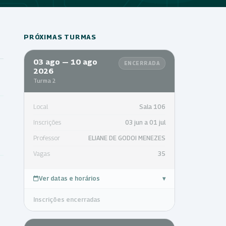
PRÓXIMAS TURMAS
03 ago — 10 ago
ENCERRADA
2026
Turma 2
Local
Sala 106
Inscrições
03 jun a 01 jul
Professor
ELIANE DE GODOI MENEZES
Vagas
35
Ver datas e horários
▾
Inscrições encerradas