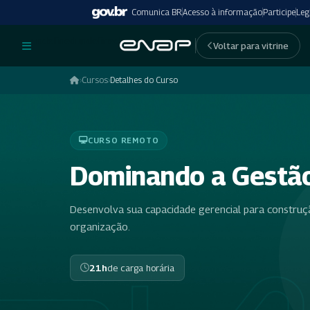
Comunica BR
Acesso à informação
Participe
Leg
undefinedundefined
Voltar para vitrine
›
Cursos
›
Detalhes do Curso
CURSO REMOTO
Dominando a Gestão
Desenvolva sua capacidade gerencial para construç
organização.
21h
de carga horária