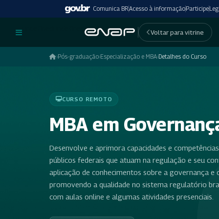
Comunica BR
Acesso à informação
Participe
Leg
undefinedundefined
Voltar para vitrine
›
Pós-graduação
›
Especialização e MBA
›
Detalhes do Curso
CURSO REMOTO
MBA em Governança
Desenvolve e aprimora capacidades e competências 
públicos federais que atuam na regulação e seu contr
aplicação de conhecimentos sobre a governança e c
promovendo a qualidade no sistema regulatório brasi
com aulas online e algumas atividades presenciais.