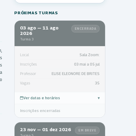
PRÓXIMAS TURMAS
03 ago — 11 ago
ENCERRADA
2026
Turma 3
m,
Local
Sala Zoom:
s
Inscrições
03 mai a 05 jul
As
ta
Professor
ELISE ELEONORE DE BRITES
o
Vagas
35
Ver datas e horários
▾
Inscrições encerradas
23 nov — 01 dez 2026
EM BREVE
Turma 5