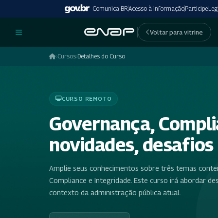
Comunica BR
Acesso à informação
Participe
Leg
undefinedundefined
Voltar para vitrine
›
Cursos
›
Detalhes do Curso
CURSO REMOTO
Governança, Complia
novidades, desafios
Amplie seus conhecimentos sobre três temas cont
Compliance e Integridade. Este curso irá abordar de
contexto da administração pública atual.