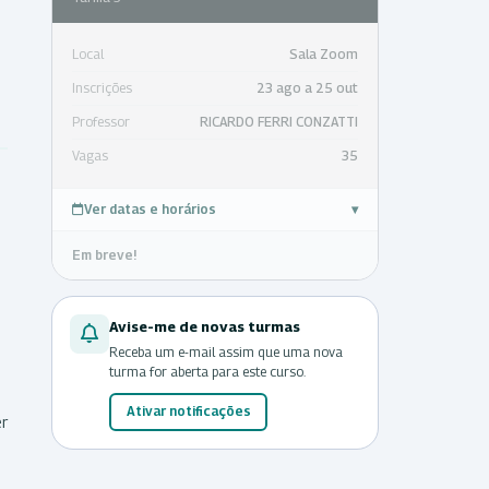
Local
Sala Zoom
Inscrições
23 ago a 25 out
Professor
RICARDO FERRI CONZATTI
Vagas
35
Ver datas e horários
▾
Em breve!
Avise-me de novas turmas
Receba um e-mail assim que uma nova
turma for aberta para este curso.
Ativar notificações
er