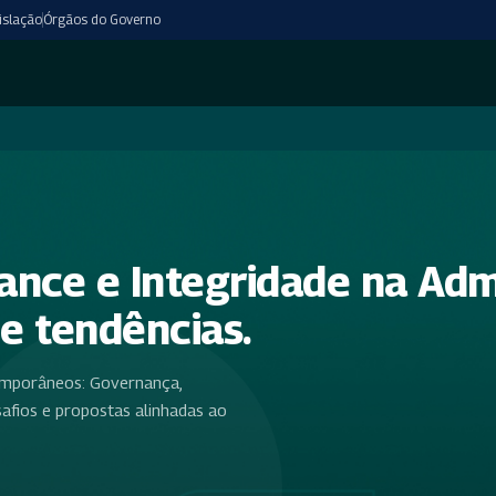
islação
Órgãos do Governo
nce e Integridade na Admi
 e tendências.
emporâneos: Governança,
safios e propostas alinhadas ao