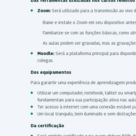
Das ferramentas utilizadas nos cursos remoto
Zoom:
Será utilizado para a transmissão ao vivo 
Baixe e instale o Zoom em seu dispositivo antes 
Familiarize-se com as funções básicas, como ati
As aulas podem ser gravadas, mas as gravações 
Moodle:
Será a plataforma principal para disponib
colegas.
Dos equipamentos
Para garantir uma experiência de aprendizagem produt
Utilizar um computador, notebook, tablet ou smar
fundamentais para sua participação ativa nas aula
Ter acesso à internet com uma conexão estável pa
Um local tranquilo, bem iluminado e sem distrações
Da certificação
Será emitido certificado para quem obtiver 80% d