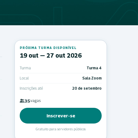
PRÓXIMA TURMA DISPONÍVEL
19 out — 27 out 2026
Turma
Turma 4
Local
Sala Zoom
Inscrições até
20 de setembro
35
vagas
Inscrever-se
Gratuito para servidores públicos