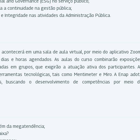
ial and Governance (ESG) no serviço público;
a a continuidade na gestão pública;
e Integridade nas atividades da Administração Pública.
 acontecerá em uma sala de aula virtual, por meio do aplicativo Zoo
 dias e horas agendados. As aulas do curso combinarão exposiçõe
zadas em grupos, que exigirão a atuação ativa dos participantes. 
ferramentas tecnológicas, tais como Mentimeter e Miro. A Enap ado
s, buscando o desenvolvimento de competências por meio d
lém da megatendência;
aixa?