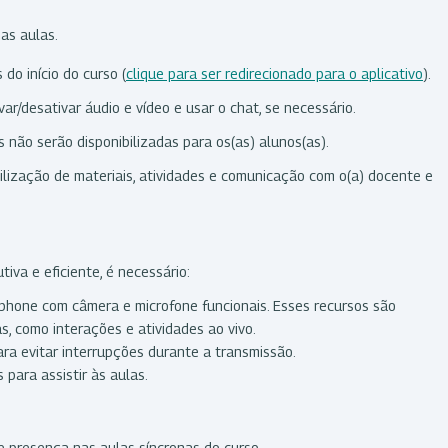
s
das aulas.
do início do curso (
clique para ser redirecionado para o aplicativo
).
var/desativar áudio e vídeo e usar o chat, se necessário.
não serão disponibilizadas para os(as) alunos(as).
ilização de materiais, atividades e comunicação com o(a) docente e
iva e eficiente, é necessário:
tphone com câmera e microfone funcionais. Esses recursos são
s, como interações e atividades ao vivo.
ra evitar interrupções durante a transmissão.
 para assistir às aulas.
e presença nas aulas síncronas do curso.