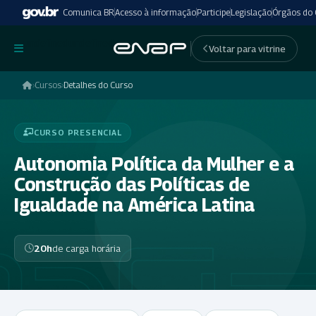
Comunica BR
Acesso à informação
Participe
Legislação
Órgãos do
undefinedundefined
Voltar para vitrine
›
Cursos
›
Detalhes do Curso
CURSO PRESENCIAL
Autonomia Política da Mulher e a
Construção das Políticas de
Igualdade na América Latina
20h
de carga horária