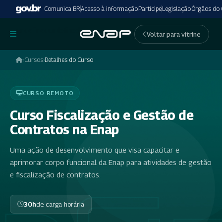
Comunica BR
Acesso à informação
Participe
Legislação
Órgãos do
undefinedundefined
Voltar para vitrine
›
Cursos
›
Detalhes do Curso
CURSO REMOTO
Curso Fiscalização e Gestão de
Contratos na Enap
Uma ação de desenvolvimento que visa capacitar e
aprimorar corpo funcional da Enap para atividades de gestão
e fiscalização de contratos.
30h
de carga horária