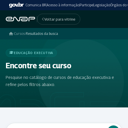
Comunica BR
Acesso à informação
Participe
Legislação
Órgãos do
Voltar para vitrine
›
Cursos
›
Resultados da busca
EDUCAÇÃO EXECUTIVA
Encontre seu curso
Pesquise no catálogo de cursos de educação executiva e
refine pelos filtros abaixo.