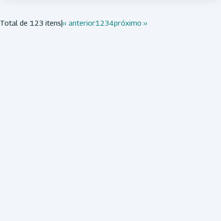
Total de 123 itens
|
‹‹ anterior
1
2
3
4
próximo ››