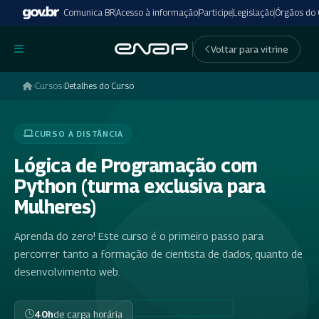
Comunica BR
Acesso à informação
Participe
Legislação
Órgãos do
undefinedundefined
Voltar para vitrine
›
Cursos
›
Detalhes do Curso
CURSO A DISTÂNCIA
Lógica de Programação com
Python (turma exclusiva para
Mulheres)
Aprenda do zero! Este curso é o primeiro passo para
percorrer tanto a formação de cientista de dados, quanto de
desenvolvimento web.
40h
de carga horária