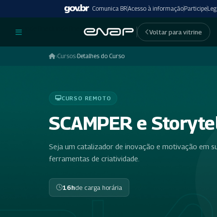
Comunica BR
Acesso à informação
Participe
Leg
undefinedundefined
Voltar para vitrine
›
Cursos
›
Detalhes do Curso
CURSO REMOTO
SCAMPER e Storytell
Seja um catalizador de inovação e motivação em su
ferramentas de criatividade.
16h
de carga horária