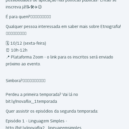
inscreva já!📝🛠✈️😉
É para quem?🤷🏻‍♀‍🤷🏽‍♂‍🤷🏼‍♀‍
Qualquer pessoa interessada em saber mais sobre Etnografia!
🙋🏻‍♀‍🙋🏽‍♂‍🙋🏼‍♀‍
🗓️ 10/12 (sexta-feira)
⏰ 10h-12h
📍 Plataforma Zoom - o link para os inscritos será enviado
próximo ao evento.
Simbora?🏃🏿‍♀‍🏃🏼🏃🏿‍♀‍🏃🏼
Perdeu a primeira temporada? Vai lá no
bit.ly/Inovaflix_1temporada
Quer assistir os episódios da segunda temporada:
Episódio 1 - Linguagem Simples -
http://bit.ly/inovaflix2_linguagemsimples