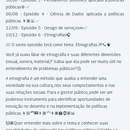
públicas⚙️ ✅
06/08 - Episódio 4 - Ciência de Dados aplicada a políticas
públicas 👩🏽‍💻 ✅
22/09 - Episódio 5 - Design de serviços✏️✅
10/12 - Episódio 6 - Etnografias🎧
👉🏾 O sexto episódio terá como tema Etnografias.💭📞🧠
Você já ouviu falar de etnografia e suas diferentes dimensões
(visual, sonora, material)? Sabia que ela pode ser muito útil no
entendimento de problemas públicos?🤔
A etnografia é um método que auxilia a entender uma
sociedade na sua cultura, nos seus comportamentos e nas
suas relações sociais. Para o gestor público, pode ser um
poderoso instrumento para identificar oportunidades de
inovação no desenho e na implementação de políticas
públicas.👩🏼‍🦱🚒👨🏽‍🦳👩🏿‍🏫🧔🏽📊
🙌🏾Quer entender mais sobre o tema e conhecer suas
possibilidades de aplicação nas políticas públicas? Então se