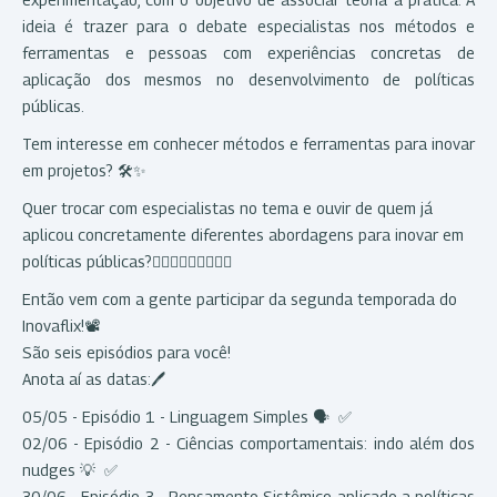
ideia é trazer para o debate especialistas nos métodos e
ferramentas e pessoas com experiências concretas de
aplicação dos mesmos no desenvolvimento de políticas
públicas.
Tem interesse em conhecer métodos e ferramentas para inovar
em projetos? 🛠️✨
Quer trocar com especialistas no tema e ouvir de quem já
aplicou concretamente diferentes abordagens para inovar em
políticas públicas?🙋🏼‍♀️🙋🏽‍♂️🙋🏿‍♀️
Então vem com a gente participar da segunda temporada do
Inovaflix!📽️
São seis episódios para você!
Anota aí as datas:🖊️
05/05 - Episódio 1 - Linguagem Simples 🗣️ ✅
02/06 - Episódio 2 - Ciências comportamentais: indo além dos
nudges 💡 ✅
30/06 - Episódio 3 - Pensamento Sistêmico aplicado a políticas