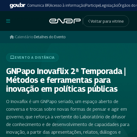
Comunica BR
Acesso à informação
Participe
Legislação
Órgãos do
undefinedundefined
Voltar para vitrine
›
Calendário
›
Detalhes do Evento
EVENTO A DISTÂNCIA
GNPapo Inovaflix 2ª Temporada |
Métodos e ferramentas para
inovação em políticas públicas
O Inovaflix é um GNPapo seriado, um espaço aberto de
conversa e trocas sobre novas formas de pensar e agir em
governo, que reforça a vertente do Laboratório de difusor
de conhecimento e de desenvolvimento de capacidades para
inovação, a partir das apresentações, relatos, diálogos e